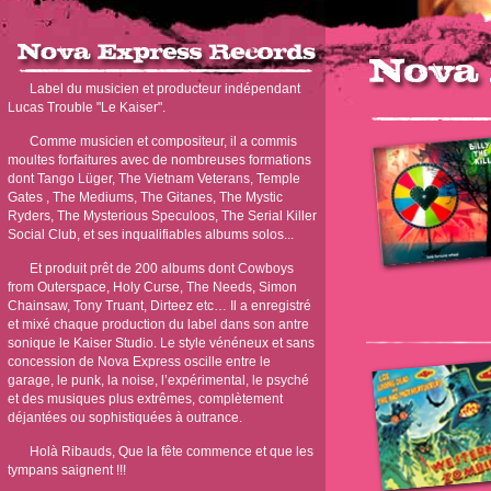
Label du musicien et producteur indépendant
Lucas Trouble "Le Kaiser".
Comme musicien et compositeur, il a commis
moultes forfaitures avec de nombreuses formations
dont Tango Lüger, The Vietnam Veterans, Temple
Gates , The Mediums, The Gitanes, The Mystic
Ryders, The Mysterious Speculoos, The Serial Killer
Social Club, et ses inqualifiables albums solos...
Et produit prêt de 200 albums dont Cowboys
from Outerspace, Holy Curse, The Needs, Simon
Chainsaw, Tony Truant, Dirteez etc… Il a enregistré
et mixé chaque production du label dans son antre
sonique le Kaiser Studio. Le style vénéneux et sans
concession de Nova Express oscille entre le
garage, le punk, la noise, l’expérimental, le psyché
et des musiques plus extrêmes, complètement
déjantées ou sophistiquées à outrance.
Holà Ribauds, Que la fête commence et que les
tympans saignent !!!