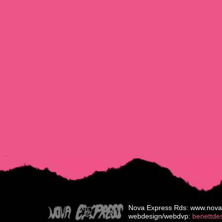
Nova Express Rds: www.nova
webdesign/webdvp:
benettde