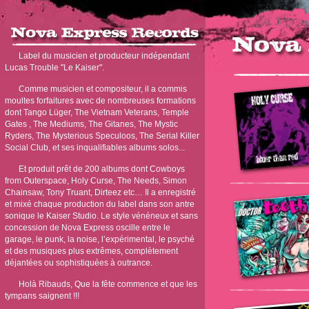
Label du musicien et producteur indépendant
Lucas Trouble "Le Kaiser".
Comme musicien et compositeur, il a commis
moultes forfaitures avec de nombreuses formations
dont Tango Lüger, The Vietnam Veterans, Temple
Gates , The Mediums, The Gitanes, The Mystic
Ryders, The Mysterious Speculoos, The Serial Killer
Social Club, et ses inqualifiables albums solos...
Et produit prêt de 200 albums dont Cowboys
from Outerspace, Holy Curse, The Needs, Simon
Chainsaw, Tony Truant, Dirteez etc… Il a enregistré
et mixé chaque production du label dans son antre
sonique le Kaiser Studio. Le style vénéneux et sans
concession de Nova Express oscille entre le
garage, le punk, la noise, l’expérimental, le psyché
et des musiques plus extrêmes, complètement
déjantées ou sophistiquées à outrance.
Holà Ribauds, Que la fête commence et que les
tympans saignent !!!