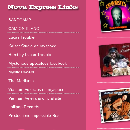
BANDCAMP
CAMION BLANC
Lucas Trouble
Kaiser Studio on myspace
Horst by Lucas Trouble
Mysterious Speculoos facebook
Mystic Ryders
The Mediums
Vietnam Veterans on myspace
Vietnam Veterans official site
Lollipop Records
Productions Impossible Rds