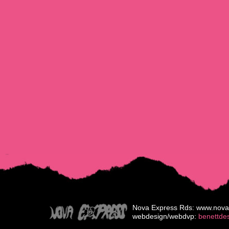
Nova Express Rds: www.nova
webdesign/webdvp:
benettde