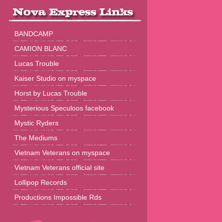
BANDCAMP
CAMION BLANC
Lucas Trouble
Kaiser Studio on myspace
Horst by Lucas Trouble
Mysterious Speculoos facebook
Mystic Ryders
The Mediums
Vietnam Veterans on myspace
Vietnam Veterans official site
Lollipop Records
Productions Impossible Rds