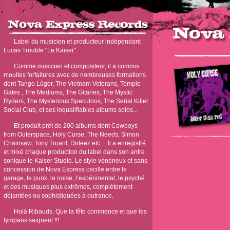
Label du musicien et producteur indépendant
Lucas Trouble "Le Kaiser".
Comme musicien et compositeur, il a commis
moultes forfaitures avec de nombreuses formations
dont Tango Lüger, The Vietnam Veterans, Temple
Gates , The Mediums, The Gitanes, The Mystic
Ryders, The Mysterious Speculoos, The Serial Killer
Social Club, et ses inqualifiables albums solos...
Et produit prêt de 200 albums dont Cowboys
from Outerspace, Holy Curse, The Needs, Simon
Chainsaw, Tony Truant, Dirteez etc… Il a enregistré
et mixé chaque production du label dans son antre
sonique le Kaiser Studio. Le style vénéneux et sans
concession de Nova Express oscille entre le
garage, le punk, la noise, l’expérimental, le psyché
et des musiques plus extrêmes, complètement
déjantées ou sophistiquées à outrance.
Holà Ribauds, Que la fête commence et que les
tympans saignent !!!