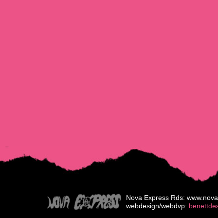
Nova Express Rds: www.nova
webdesign/webdvp:
benettde