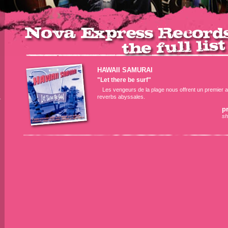
HAWAII SAMURAI
"Let there be surf"
Les vengeurs de la plage nous offrent un premier 
reverbs abyssales.
r
pr
sh