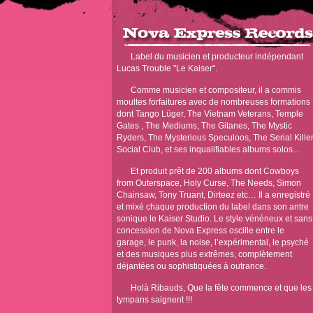
Label du musicien et producteur indépendant
Lucas Trouble "Le Kaiser".
Comme musicien et compositeur, il a commis
moultes forfaitures avec de nombreuses formations
dont Tango Lüger, The Vietnam Veterans, Temple
Gates , The Mediums, The Gitanes, The Mystic
Ryders, The Mysterious Speculoos, The Serial Kille
Social Club, et ses inqualifiables albums solos...
Et produit prêt de 200 albums dont Cowboys
from Outerspace, Holy Curse, The Needs, Simon
Chainsaw, Tony Truant, Dirteez etc… Il a enregistré
et mixé chaque production du label dans son antre
sonique le Kaiser Studio. Le style vénéneux et sans
concession de Nova Express oscille entre le
garage, le punk, la noise, l’expérimental, le psyché
et des musiques plus extrêmes, complètement
déjantées ou sophistiquées à outrance.
Holà Ribauds, Que la fête commence et que les
tympans saignent !!!