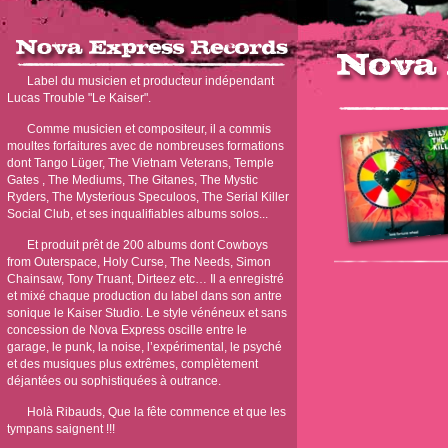
Label du musicien et producteur indépendant
Lucas Trouble "Le Kaiser".
Comme musicien et compositeur, il a commis
moultes forfaitures avec de nombreuses formations
dont Tango Lüger, The Vietnam Veterans, Temple
Gates , The Mediums, The Gitanes, The Mystic
Ryders, The Mysterious Speculoos, The Serial Killer
Social Club, et ses inqualifiables albums solos...
Et produit prêt de 200 albums dont Cowboys
from Outerspace, Holy Curse, The Needs, Simon
Chainsaw, Tony Truant, Dirteez etc… Il a enregistré
et mixé chaque production du label dans son antre
sonique le Kaiser Studio. Le style vénéneux et sans
concession de Nova Express oscille entre le
garage, le punk, la noise, l’expérimental, le psyché
et des musiques plus extrêmes, complètement
déjantées ou sophistiquées à outrance.
Holà Ribauds, Que la fête commence et que les
tympans saignent !!!