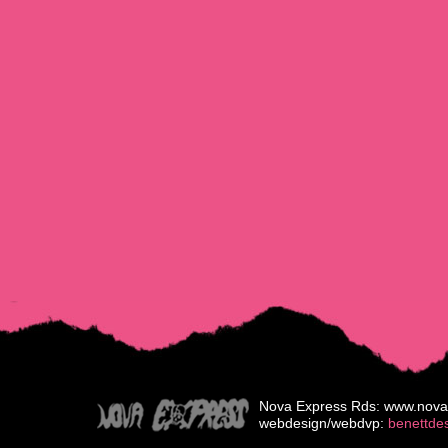
Nova Express Rds: www.nova
webdesign/webdvp:
benettde