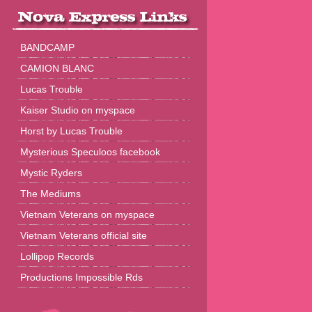
BANDCAMP
CAMION BLANC
Lucas Trouble
Kaiser Studio on myspace
Horst by Lucas Trouble
Mysterious Speculoos facebook
Mystic Ryders
The Mediums
Vietnam Veterans on myspace
Vietnam Veterans official site
Lollipop Records
Productions Impossible Rds